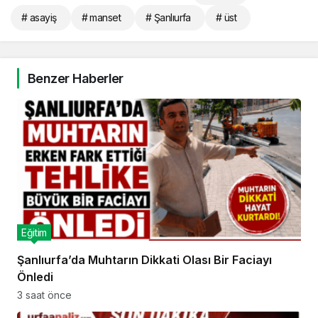
# asayiş
# manset
# Şanlıurfa
# üst
Benzer Haberler
Eğitim
Şanlıurfa’da Muhtarın Dikkati Olası Bir Faciayı
Önledi
3 saat önce