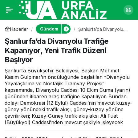
Şanlıurfa’da
0
Divanyolu Trafiğe
Gündem
Haberler
Şanlıurfa’da Divanyolu
Trafiğe Kapanıyor, Yeni
Şanlıurfa’da Divanyolu Trafiğe
Trafik Düzeni Başlıyor
Kapanıyor, Yeni
Kapanıyor, Yeni Trafik Düzeni
Başlıyor
Trafik Düzeni
Şanlıurfa Büyükşehir Belediyesi, Başkan Mehmet
Başlıyor
Kasım Gülpınar’ın öncülüğünde başlatılan “Divanyolu
Yayalaştırma ve Nostaljik Tramvay Projesi”
kapsamında, Divanyolu Caddesi 10 Ekim Cuma (yarın)
gününden itibaren araç trafiğine kapatılıyor. Bundan
dolayı Demokrasi (12 Eylül) Caddesi’nin mevcut kuzey-
güney yönündeki trafik akışı, güney-kuzey yönüne
çevrilirken; Kuzey-Güney trafik akış aksı Ali Fuat
(Büyükyol) Caddesi’nden mevcut şekliyle işleyecek