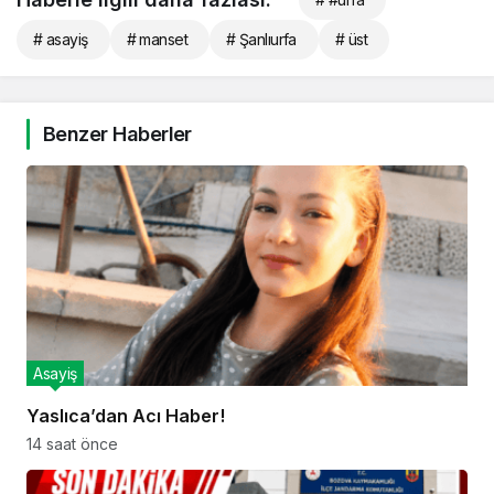
# asayiş
# manset
# Şanlıurfa
# üst
Benzer Haberler
Asayiş
Yaslıca’dan Acı Haber!
14 saat önce