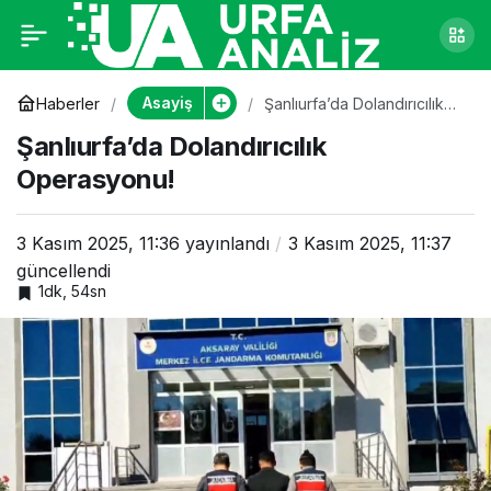
Şanlıurfa’da
0
Dolandırıcılık
Asayiş
Haberler
Şanlıurfa’da Dolandırıcılık
Operasyonu!
Şanlıurfa’da Dolandırıcılık
Operasyonu!
Operasyonu!
3 Kasım 2025, 11:36
yayınlandı
3 Kasım 2025, 11:37
güncellendi
1dk, 54sn