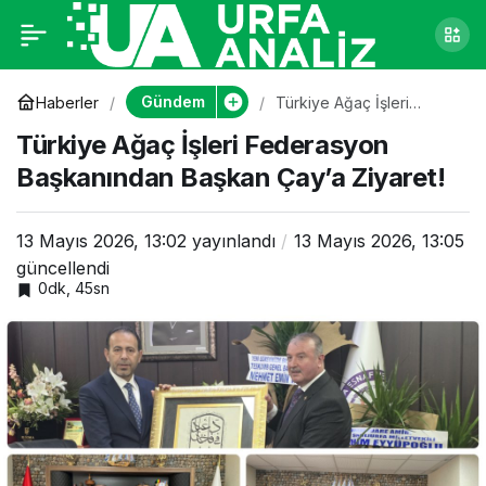
Türkiye Ağaç İşleri
0
Federasyon
Gündem
Haberler
Türkiye Ağaç İşleri
Federasyon Başkanından
Türkiye Ağaç İşleri Federasyon
Başkan Çay’a Ziyaret!
Başkanından Başkan
Başkanından Başkan Çay’a Ziyaret!
Çay’a Ziyaret!
13 Mayıs 2026, 13:02
yayınlandı
13 Mayıs 2026, 13:05
güncellendi
0dk, 45sn