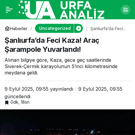
Şanlıurfa’da Feci
0
Kaza! Araç
Uncategorized
Haberler
Şanlıurfa’da Feci
Kaza! Araç
Şanlıurfa’da Feci Kaza! Araç
Şarampole
Şarampole
Yuvarlandı!
Şarampole Yuvarlandı!
Yuvarlandı!
Alınan bilgiye göre, Kaza, gece geç saatlerinde
Siverek-Çermik karayolunun 5’inci kilometresinde
meydana geldi.
9 Eylül 2025, 09:55
yayınlandı
9 Eylül 2025, 09:55
güncellendi
0dk, 18sn