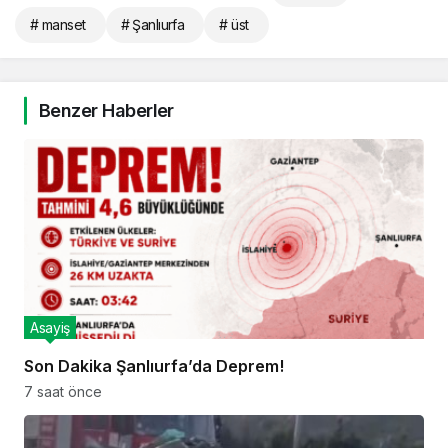
# manset
# Şanlıurfa
# üst
Benzer Haberler
Asayiş
Son Dakika Şanlıurfa’da Deprem!
7 saat önce