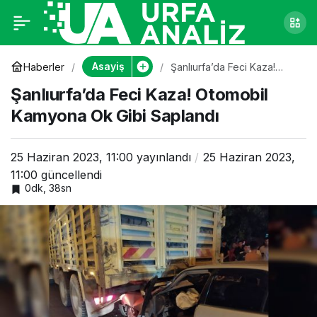
Şanlıurfa’da Feci
0
Kaza! Otomobil
Asayiş
Haberler
Şanlıurfa’da Feci Kaza!
Otomobil Kamyona Ok Gibi
Şanlıurfa’da Feci Kaza! Otomobil
Saplandı
Kamyona Ok Gibi
Kamyona Ok Gibi Saplandı
Saplandı
25 Haziran 2023, 11:00
yayınlandı
25 Haziran 2023,
11:00
güncellendi
0dk, 38sn