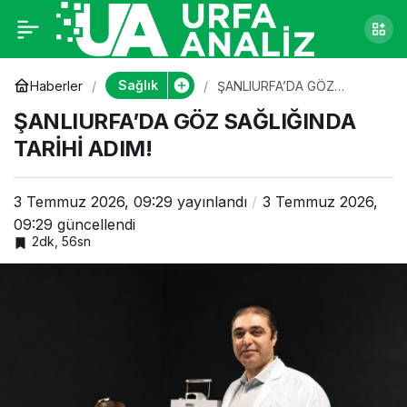
ŞANLIURFA’DA GÖZ
0
SAĞLIĞINDA TARİHİ
Sağlık
Haberler
ŞANLIURFA’DA GÖZ
SAĞLIĞINDA TARİHİ ADIM!
ŞANLIURFA’DA GÖZ SAĞLIĞINDA
ADIM!
TARİHİ ADIM!
3 Temmuz 2026, 09:29
yayınlandı
3 Temmuz 2026,
09:29
güncellendi
2dk, 56sn