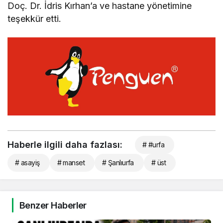
Doç. Dr. İdris Kırhan’a ve hastane yönetimine
teşekkür etti.
Haberle ilgili daha fazlası:
# #urfa
# asayiş
# manset
# Şanlıurfa
# üst
Benzer Haberler