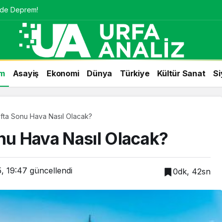
nde Deprem!
m
Asayiş
Ekonomi
Dünya
Türkiye
Kültür Sanat
Si
afta Sonu Hava Nasıl Olacak?
onu Hava Nasıl Olacak?
, 19:47
güncellendi
0dk, 42sn