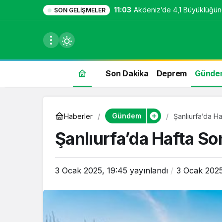
11:03
Akdeniz’de 4,1 Büyüklüğü
SON GELIŞMELER
Son Dakika
Deprem
Günde
du
Gündem
Haberler
Şanlıurfa’da H
u seçin.
Şanlıurfa’da Hafta S
3 Ocak 2025, 19:45
yayınlandı
3 Ocak 2025
seçin.
u
 seçin.