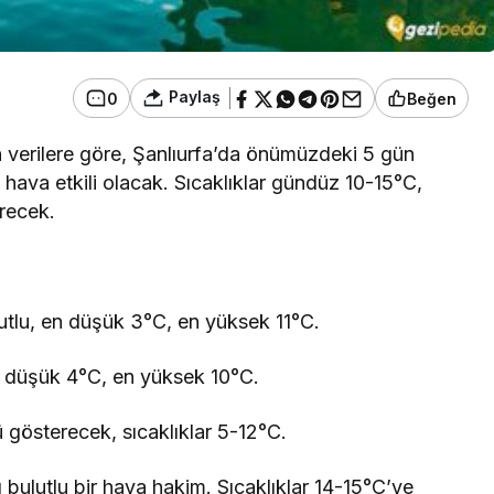
Paylaş
0
Beğen
 verilere göre, Şanlıurfa’da önümüzdeki 5 gün
 hava etkili olacak. Sıcaklıklar gündüz 10-15°C,
recek.
utlu, en düşük 3°C, en yüksek 11°C.
n düşük 4°C, en yüksek 10°C.
gösterecek, sıcaklıklar 5-12°C.
bulutlu bir hava hakim. Sıcaklıklar 14-15°C’ye