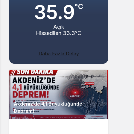
35.9
°C
Açık
Hissedilen 33.3°C
Daha Fazla Detay
Akdeniz’de 4,1 Büyüklüğünde
Deprem!