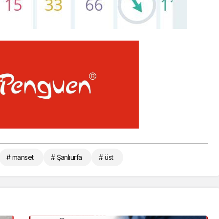
# manset
# Şanlıurfa
# üst