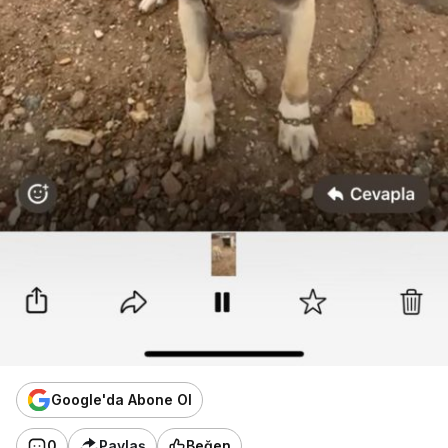
Google'da Abone Ol
0
Paylaş
Beğen