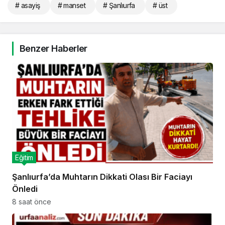
# asayiş
# manset
# Şanlıurfa
# üst
Benzer Haberler
Eğitim
Şanlıurfa’da Muhtarın Dikkati Olası Bir Faciayı
Önledi
8 saat önce