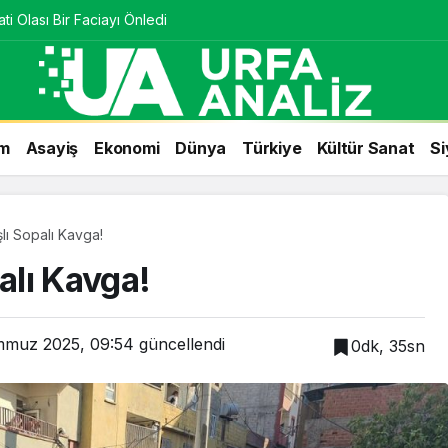
ti Olası Bir Faciayı Önledi
m
Asayiş
Ekonomi
Dünya
Türkiye
Kültür Sanat
Si
şlı Sopalı Kavga!
alı Kavga!
mmuz 2025, 09:54
güncellendi
0dk, 35sn