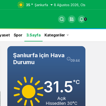
35 °
Şanlıurfa
8 Ağustos 2026, Cts
0
yaset
Spor
3.Sayfa
Kategoriler
Şanlıurfa için Hava
09:44
Durumu
31.5
°C
Açık
Hissedilen 30°C