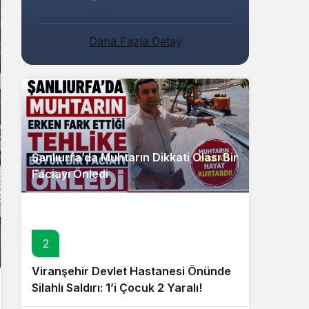
Daha Fazla Detay
Şanlıurfa’da Muhtarın Dikkati Olası Bir
Faciayı Önledi
2
Viranşehir Devlet Hastanesi Önünde
Silahlı Saldırı: 1’i Çocuk 2 Yaralı!