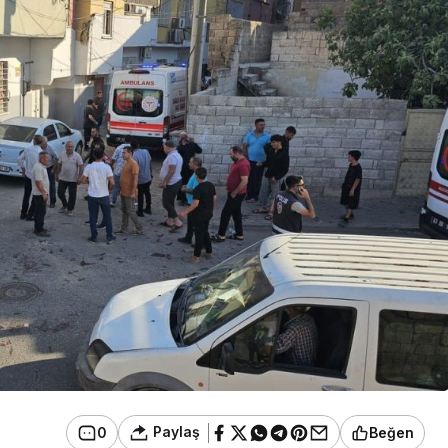
Paylaş
0
Beğen