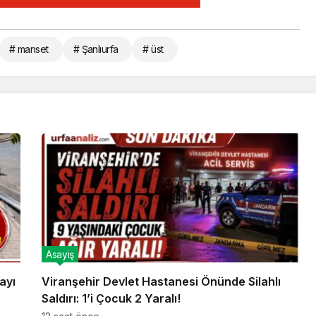
# manset
# Şanlıurfa
# üst
Asayiş
ayı
Viranşehir Devlet Hastanesi Önünde Silahlı
Saldırı: 1’i Çocuk 2 Yaralı!