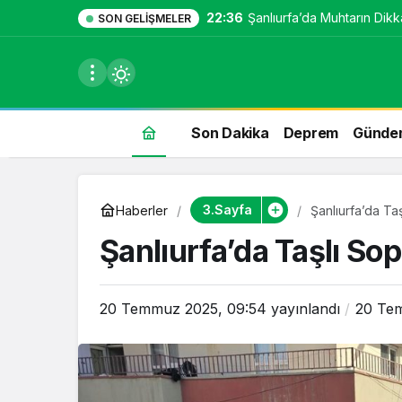
22:36
Şanlıurfa’da Muhtarın Dikka
SON GELIŞMELER
Son Dakika
Deprem
Günde
du
3.Sayfa
Haberler
Şanlıurfa’da Ta
u seçin.
Şanlıurfa’da Taşlı Sop
20 Temmuz 2025, 09:54
yayınlandı
20 Te
seçin.
u
 seçin.