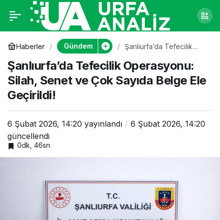
Şanlıurfa’da Tefecilik
0
Operasyonu: Silah,
Gündem
Haberler
Şanlıurfa’da Tefecilik
Operasyonu: Silah, Senet
Şanlıurfa’da Tefecilik Operasyonu:
ve Çok Sayıda Belge Ele
Senet ve Çok Sayıda
Geçirildi!
Silah, Senet ve Çok Sayıda Belge Ele
Geçirildi!
Belge Ele Geçirildi!
6 Şubat 2026, 14:20
yayınlandı
6 Şubat 2026, 14:20
güncellendi
0dk, 46sn