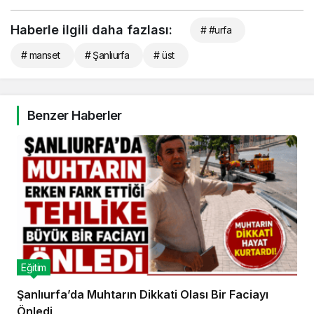
Haberle ilgili daha fazlası:
# #urfa
# manset
# Şanlıurfa
# üst
Benzer Haberler
Eğitim
Şanlıurfa’da Muhtarın Dikkati Olası Bir Faciayı
Önledi