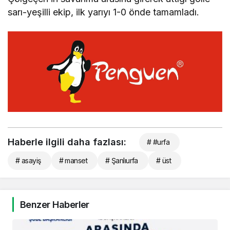
sarı-yeşilli ekip, ilk yarıyı 1-0 önde tamamladı.
Haberle ilgili daha fazlası:
# #urfa
# asayiş
# manset
# Şanlıurfa
# üst
Benzer Haberler