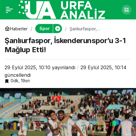
Şanlıurfaspor,
0
İskenderunspor’u 3-1
Spor
Haberler
Şanlıurfaspor,
İskenderunspor’u 3-1 Mağlup
Şanlıurfaspor, İskenderunspor’u 3-1
Etti!
Mağlup Etti!
Mağlup Etti!
29 Eylül 2025, 10:10
yayınlandı
29 Eylül 2025, 10:14
güncellendi
0dk, 19sn