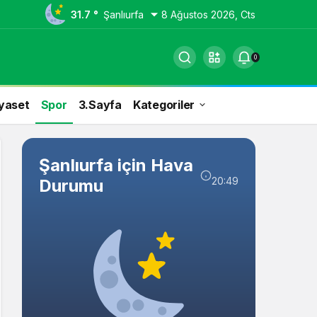
31.7 °
Şanlıurfa
8 Ağustos 2026, Cts
0
yaset
Spor
3.Sayfa
Kategoriler
Şanlıurfa için Hava
20:49
Durumu