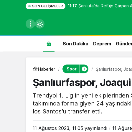
11:17
Şanlıufa’da Refüje Çarpan Ara
SON GELIŞMELER
Son Dakika
Deprem
Günde
du
Spor
Haberler
Şanlıurfaspor, Joaq
u seçin.
Şanlıurfaspor, Joaquin
Trendyol 1. Lig'in yeni ekiplerinden
takımında forma giyen 24 yaşındaki
seçin.
los Santos’u transfer etti.
u
11 Ağustos 2023, 11:05
yayınlandı
11 Ağust
 seçin.