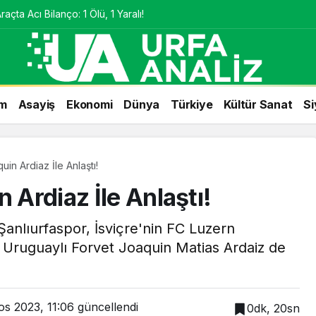
çta Acı Bilanço: 1 Ölü, 1 Yaralı!
m
Asayiş
Ekonomi
Dünya
Türkiye
Kültür Sanat
Si
uin Ardiaz İle Anlaştı!
 Ardiaz İle Anlaştı!
 Şanlıurfaspor, İsviçre'nin FC Luzern
 Uruguaylı Forvet Joaquin Matias Ardaiz de
os 2023, 11:06
güncellendi
0dk, 20sn