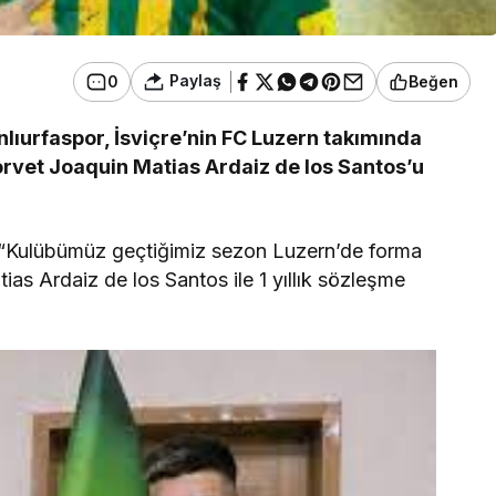
Paylaş
0
Beğen
anlıurfaspor, İsviçre’nin FC Luzern takımında
orvet Joaquin Matias Ardaiz de los Santos’u
a, “Kulübümüz geçtiğimiz sezon Luzern’de forma
as Ardaiz de los Santos ile 1 yıllık sözleşme