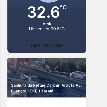
32.6
°C
Açık
Hissedilen 30.5°C
Daha Fazla Detay
Şanlıufa’da Refüje Çarpan Araçta Acı
Bilanço: 1 Ölü, 1 Yaralı!