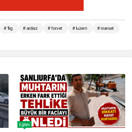
# 1lig
# ardiaz
# forvet
# luzern
# manset
Eğitim