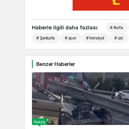
Haberle ilgili daha fazlası:
# #urfa
# Şanlıurfa
# spor
# trendyol
# üst
Benzer Haberler
Asayiş