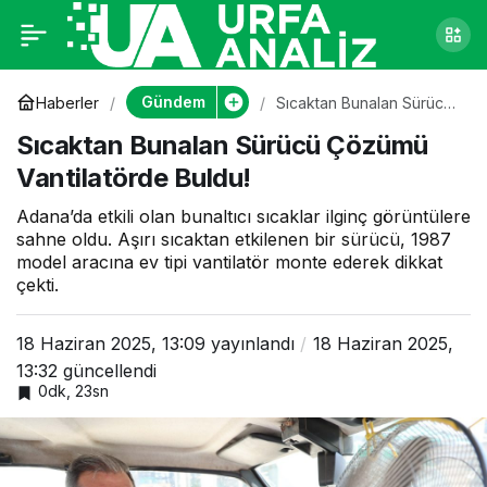
Sıcaktan Bunalan
0
Sürücü Çözümü
Gündem
Haberler
Sıcaktan Bunalan Sürücü
Çözümü Vantilatörde
Sıcaktan Bunalan Sürücü Çözümü
Buldu!
Vantilatörde Buldu!
Vantilatörde Buldu!
Adana’da etkili olan bunaltıcı sıcaklar ilginç görüntülere
sahne oldu. Aşırı sıcaktan etkilenen bir sürücü, 1987
model aracına ev tipi vantilatör monte ederek dikkat
çekti.
18 Haziran 2025, 13:09
yayınlandı
18 Haziran 2025,
13:32
güncellendi
0dk, 23sn