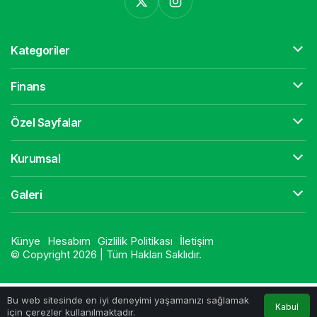
Kategoriler
Finans
Özel Sayfalar
Kurumsal
Galeri
Künye
Hesabım
Gizlilik Politikası
İletişim
© Copyright 2026 | Tüm Hakları Saklıdır.
Bu web sitesinde en iyi deneyimi yaşamanızı sağlamak
Kabul
için çerezler kullanılmaktadır.
Anasayfa
İletişim
WhatsApp
Instagram