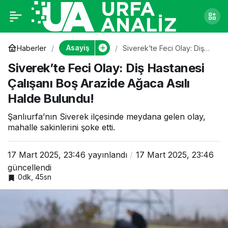
Siverek’te Feci Olay:
0
Diş Hastanesi
Asayiş
Haberler
Siverek’te Feci Olay: Diş
Hastanesi Çalışanı Boş
Siverek’te Feci Olay: Diş Hastanesi
Arazide Ağaca Asılı Halde
Çalışanı Boş Arazide
Bulundu!
Çalışanı Boş Arazide Ağaca Asılı
Halde Bulundu!
Ağaca Asılı Halde
Şanlıurfa’nın Siverek ilçesinde meydana gelen olay,
Bulundu!
mahalle sakinlerini şoke etti.
17 Mart 2025, 23:46
yayınlandı
17 Mart 2025, 23:46
güncellendi
0dk, 45sn