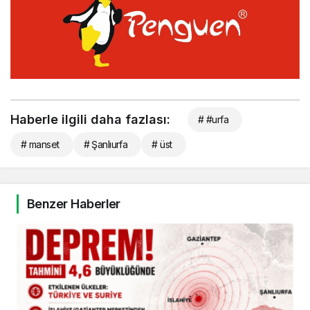
Haberle ilgili daha fazlası:
# #urfa
# manset
# Şanlıurfa
# üst
Benzer Haberler