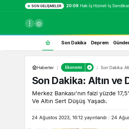
20:09
Hak-İş Hizmet-İş Sendikası
SON GELIŞMELER
Son Dakika
Deprem
Günde
du
Ekonomi
Haberler
Son Dakika: Alt
u seçin.
Son Dakika: Altın ve 
Merkez Bankası'nın faizi yüzde 17,
Ve Altın Sert Düşüş Yaşadı.
seçin.
24 Ağustos 2023, 16:12
yayınlandı
24 Ağus
u
 seçin.