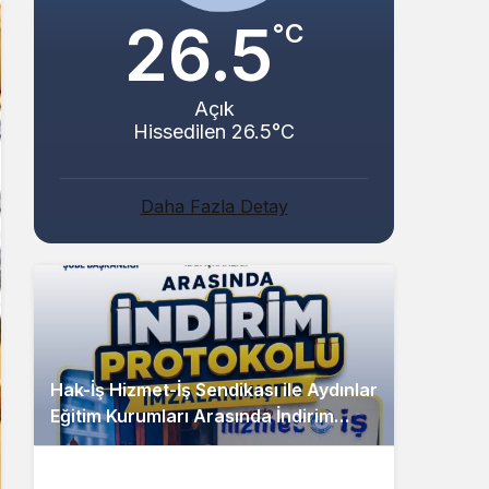
26.5
°C
Açık
Hissedilen 26.5°C
Daha Fazla Detay
Hak-İş Hizmet-İş Sendikası ile Aydınlar
Eğitim Kurumları Arasında İndirim
Protokolü İmzalandı!