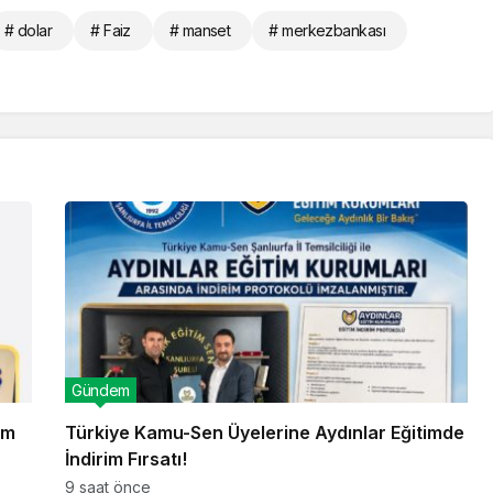
# dolar
# Faiz
# manset
# merkezbankası
Gündem
im
Türkiye Kamu-Sen Üyelerine Aydınlar Eğitimde
İndirim Fırsatı!
9 saat önce