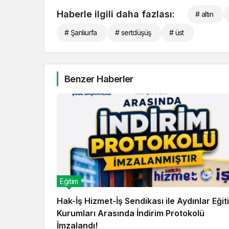
Haberle ilgili daha fazlası:
# altın
# Şanlıurfa
# sertdüşüş
# üst
Benzer Haberler
Eğitim
Hak-İş Hizmet-İş Sendikası ile Aydınlar Eğit
Kurumları Arasında İndirim Protokolü
İmzalandı!