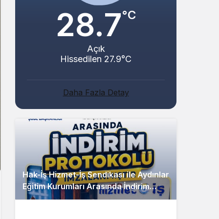
28.7
°C
Açık
Hissedilen 27.9°C
Daha Fazla Detay
Hak-İş Hizmet-İş Sendikası ile Aydınlar
Eğitim Kurumları Arasında İndirim
Protokolü İmzalandı!