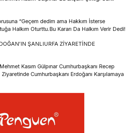
.
orusuna “Geçem dedim ama Hakkım İsterse
ltuğa Halkım Oturttu.Bu Kararı Da Halkım Verir Dedi!
DOĞAN’IN ŞANLIURFA ZİYARETİNDE
nı Mehmet Kasım Gülpınar Cumhurbaşkanı Recep
in Ziyaretinde Cumhurbaşkanı Erdoğanı Karşılamaya