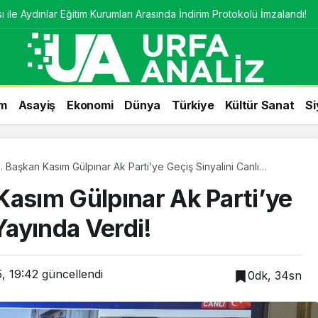
 ile Aydınlar Eğitim Kurumları Arasında İndirim Protokolü İmzalandı!
m
Asayiş
Ekonomi
Dünya
Türkiye
Kültür Sanat
Si
. Başkan Kasım Gülpınar Ak Parti’ye Geçiş Sinyalini Canlı
di!
Kasım Gülpınar Ak Parti’ye
Yayında Verdi!
, 19:42
güncellendi
0dk, 34sn