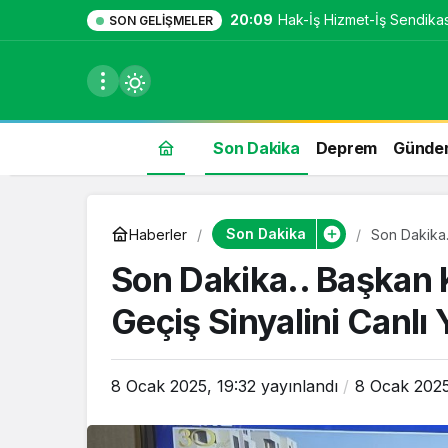
20:09
Hak-İş Hizmet-İş Sendikası
SON GELIŞMELER
Son Dakika
Deprem
Günde
du
Son Dakika
Haberler
Son Dakika.
Yayında Ver
u seçin.
Son Dakika.. Başkan 
Geçiş Sinyalini Canlı 
seçin.
8 Ocak 2025, 19:32
yayınlandı
8 Ocak 2025
u
 seçin.