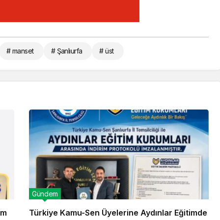
# manset
# Şanlıurfa
# üst
Gündem
im
Türkiye Kamu-Sen Üyelerine Aydınlar Eğitimde