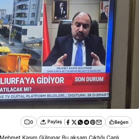
Paylaş
0
Beğen
 Mehmet Kasım Gülpınar Bu akşam Çıktığı Canlı