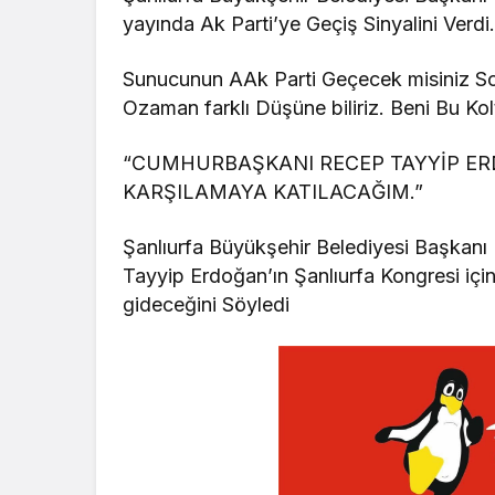
yayında Ak Parti’ye Geçiş Sinyalini Verdi
Sunucunun AAk Parti Geçecek misiniz S
Ozaman farklı Düşüne biliriz. Beni Bu Ko
“CUMHURBAŞKANI RECEP TAYYİP ER
KARŞILAMAYA KATILACAĞIM.”
Şanlıurfa Büyükşehir Belediyesi Başka
Tayyip Erdoğan’ın Şanlıurfa Kongresi iç
gideceğini Söyledi