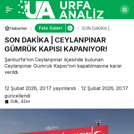
SON DAKİKA |
0
CEYLANPINAR
Foto Galeri
Haberler
SON DAKİKA |
CEYLANPINAR
SON DAKİKA | CEYLANPINAR
GÜMRÜK KAPISI
GÜMRÜK KAPISI
KAPANIYOR!
GÜMRÜK KAPISI KAPANIYOR!
KAPANIYOR!
Şanlıurfa’nın Ceylanpınar ilçesinde bulunan
Ceylanpınar Gümrük Kapısı’nın kapatılmasına karar
verildi.
12 Şubat 2026, 20:17
yayınlandı
12 Şubat 2026, 20:17
güncellendi
0dk, 42sn