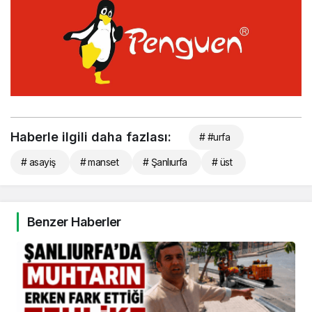
Haberle ilgili daha fazlası:
# #urfa
# asayiş
# manset
# Şanlıurfa
# üst
Benzer Haberler