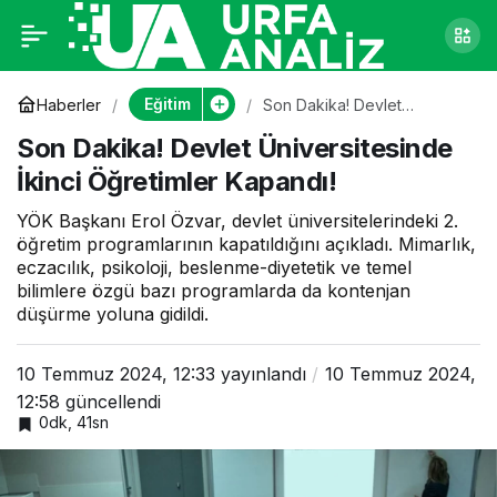
Son Dakika! Devlet
0
Üniversitesinde İkinci
Eğitim
Haberler
Son Dakika! Devlet
Üniversitesinde İkinci
Son Dakika! Devlet Üniversitesinde
Öğretimler Kapandı!
Öğretimler Kapandı!
İkinci Öğretimler Kapandı!
YÖK Başkanı Erol Özvar, devlet üniversitelerindeki 2.
öğretim programlarının kapatıldığını açıkladı. Mimarlık,
eczacılık, psikoloji, beslenme-diyetetik ve temel
bilimlere özgü bazı programlarda da kontenjan
düşürme yoluna gidildi.
10 Temmuz 2024, 12:33
yayınlandı
10 Temmuz 2024,
12:58
güncellendi
0dk, 41sn