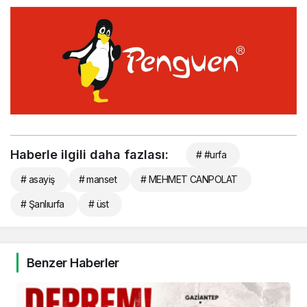
Haberle ilgili daha fazlası:
# #urfa
# asayiş
# manset
# MEHMET CANPOLAT
# Şanlıurfa
# üst
Benzer Haberler