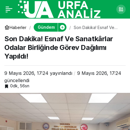
Son Dakika! Esnaf Ve
0
Sanatkârlar Odalar
Gündem
Haberler
Son Dakika! Esnaf Ve
Sanatkârlar Odalar
Son Dakika! Esnaf Ve Sanatkârlar
Birliğinde Görev Dağılımı
Birliğinde Görev
Yapıldı!
Odalar Birliğinde Görev Dağılımı
Yapıldı!
Dağılımı Yapıldı!
9 Mayıs 2026, 17:24
yayınlandı
9 Mayıs 2026, 17:24
güncellendi
0dk, 56sn