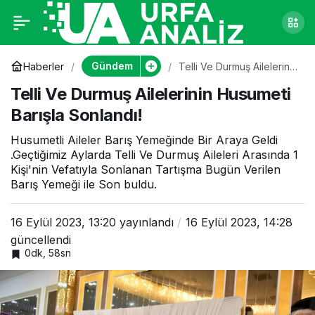
Telli Ve Durmuş
0
Ailelerinin Husumeti
Gündem
Haberler
Telli Ve Durmuş Ailelerinin
Husumeti Barışla
Telli Ve Durmuş Ailelerinin Husumeti
Sonlandı!
Barışla Sonlandı!
Barışla Sonlandı!
Husumetli Aileler Barış Yemeğinde Bir Araya Geldi
.Geçtiğimiz Aylarda Telli Ve Durmuş Aileleri Arasında 1
Kişi'nin Vefatıyla Sonlanan Tartışma Bugün Verilen
Barış Yemeği ile Son buldu.
16 Eylül 2023, 13:20
yayınlandı
16 Eylül 2023, 14:28
güncellendi
0dk, 58sn