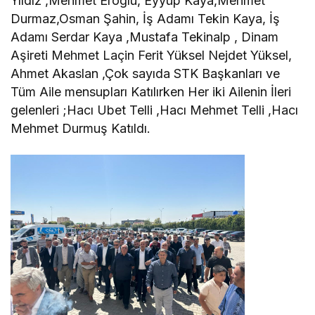
Yıldız ,Mehmet Eroğlu, Eyyüp Kaya,Mehmet
Durmaz,Osman Şahin, İş Adamı Tekin Kaya, İş
Adamı Serdar Kaya ,Mustafa Tekinalp , Dinam
Aşireti Mehmet Laçin Ferit Yüksel Nejdet Yüksel,
Ahmet Akaslan ,Çok sayıda STK Başkanları ve
Tüm Aile mensupları Katılırken Her iki Ailenin İleri
gelenleri ;Hacı Ubet Telli ,Hacı Mehmet Telli ,Hacı
Mehmet Durmuş Katıldı.