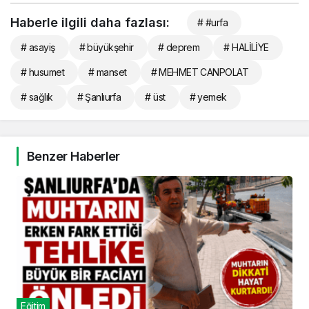
Haberle ilgili daha fazlası:
# #urfa
# asayiş
# büyükşehir
# deprem
# HALİLİYE
# husumet
# manset
# MEHMET CANPOLAT
# sağlık
# Şanlıurfa
# üst
# yemek
Benzer Haberler
Eğitim