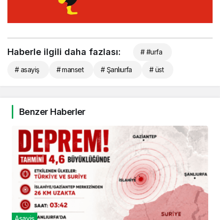
Haberle ilgili daha fazlası:
# #urfa
# asayiş
# manset
# Şanlıurfa
# üst
Benzer Haberler
Asayiş