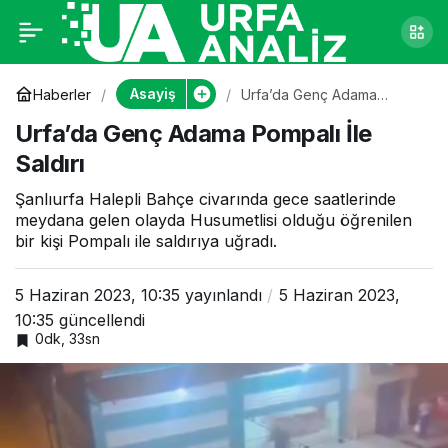
Urfa’da Genç Adama
0
Pompalı İle Saldırı
Asayiş
Haberler
Urfa’da Genç Adama
Pompalı İle Saldırı
Urfa’da Genç Adama Pompalı İle
Saldırı
Şanlıurfa Halepli Bahçe civarında gece saatlerinde
meydana gelen olayda Husumetlisi olduğu öğrenilen
bir kişi Pompalı ile saldırıya uğradı.
5 Haziran 2023, 10:35
yayınlandı
5 Haziran 2023,
10:35
güncellendi
0dk, 33sn