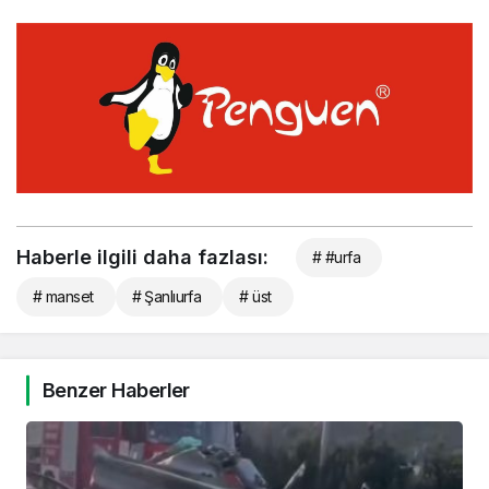
Haberle ilgili daha fazlası:
# #urfa
# manset
# Şanlıurfa
# üst
Benzer Haberler