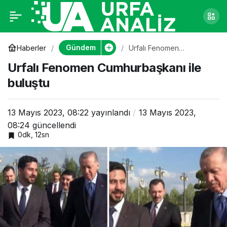
Urfalı Fenomen
0
Cumhurbaşkanı ile
Gündem
Haberler
Urfalı Fenomen
Cumhurbaşkanı ile
Urfalı Fenomen Cumhurbaşkanı ile
buluştu
buluştu
buluştu
13 Mayıs 2023, 08:22
yayınlandı
13 Mayıs 2023,
08:24
güncellendi
0dk, 12sn