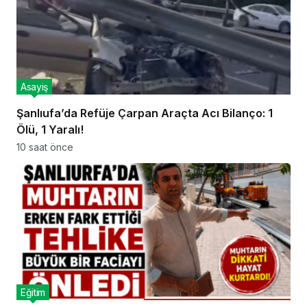
Asayiş
Şanlıufa’da Refüje Çarpan Araçta Acı Bilanço: 1
Ölü, 1 Yaralı!
10 saat önce
Eğitim