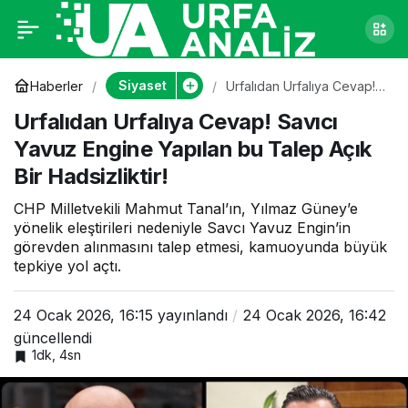
Urfalıdan Urfalıya
0
Cevap! Savıcı Yavuz
Siyaset
Haberler
Urfalıdan Urfalıya Cevap!
Savıcı Yavuz Engine
Urfalıdan Urfalıya Cevap! Savıcı
Yapılan bu Talep Açık Bir
Engine Yapılan bu
Hadsizliktir!
Yavuz Engine Yapılan bu Talep Açık
Bir Hadsizliktir!
Talep Açık Bir
CHP Milletvekili Mahmut Tanal’ın, Yılmaz Güney’e
Hadsizliktir!
yönelik eleştirileri nedeniyle Savcı Yavuz Engin’in
görevden alınmasını talep etmesi, kamuoyunda büyük
tepkiye yol açtı.
24 Ocak 2026, 16:15
yayınlandı
24 Ocak 2026, 16:42
güncellendi
1dk, 4sn