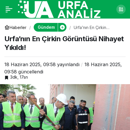
Urfa’nın En Çirkin
0
Görüntüsü Nihayet
Gündem
Haberler
Urfa’nın En Çirkin
Görüntüsü Nihayet Yıkıldı!
Urfa’nın En Çirkin Görüntüsü Nihayet
Yıkıldı!
Yıkıldı!
18 Haziran 2025, 09:58
yayınlandı
18 Haziran 2025,
09:58
güncellendi
3dk, 17sn