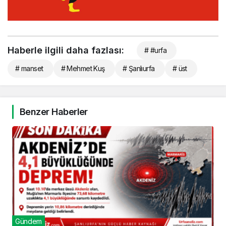
Haberle ilgili daha fazlası:
# #urfa
# manset
# Mehmet Kuş
# Şanlıurfa
# üst
Benzer Haberler
Gündem