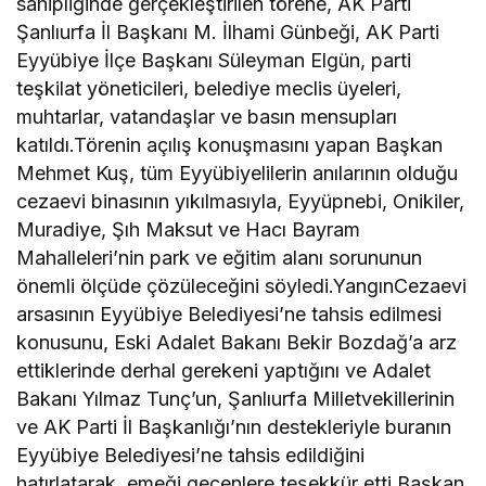
sahipliğinde gerçekleştirilen törene, AK Parti
Şanlıurfa İl Başkanı M. İlhami Günbeği, AK Parti
Eyyübiye İlçe Başkanı Süleyman Elgün, parti
teşkilat yöneticileri, belediye meclis üyeleri,
muhtarlar, vatandaşlar ve basın mensupları
katıldı.Törenin açılış konuşmasını yapan Başkan
Mehmet Kuş, tüm Eyyübiyelilerin anılarının olduğu
cezaevi binasının yıkılmasıyla, Eyyüpnebi, Onikiler,
Muradiye, Şıh Maksut ve Hacı Bayram
Mahalleleri’nin park ve eğitim alanı sorununun
önemli ölçüde çözüleceğini söyledi.YangınCezaevi
arsasının Eyyübiye Belediyesi’ne tahsis edilmesi
konusunu, Eski Adalet Bakanı Bekir Bozdağ’a arz
ettiklerinde derhal gerekeni yaptığını ve Adalet
Bakanı Yılmaz Tunç’un, Şanlıurfa Milletvekillerinin
ve AK Parti İl Başkanlığı’nın destekleriyle buranın
Eyyübiye Belediyesi’ne tahsis edildiğini
hatırlatarak, emeği geçenlere teşekkür etti.Başkan