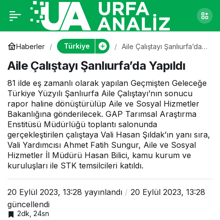
Aile Çalıştayı
0
Şanlıurfa’da Yapıldı
Türkiye
Haberler
Aile Çalıştayı Şanlıurfa’da
Yapıldı
Aile Çalıştayı Şanlıurfa’da Yapıldı
81 ilde eş zamanlı olarak yapılan Geçmişten Geleceğe
Türkiye Yüzyılı Şanlıurfa Aile Çalıştayı’nın sonucu
rapor haline dönüştürülüp Aile ve Sosyal Hizmetler
Bakanlığına gönderilecek. GAP Tarımsal Araştırma
Enstitüsü Müdürlüğü toplantı salonunda
gerçekleştirilen çalıştaya Vali Hasan Şıldak’ın yanı sıra,
Vali Yardımcısı Ahmet Fatih Sungur, Aile ve Sosyal
Hizmetler İl Müdürü Hasan Bilici, kamu kurum ve
kuruluşları ile STK temsilcileri katıldı.
20 Eylül 2023, 13:28
yayınlandı
20 Eylül 2023, 13:28
güncellendi
2dk, 24sn