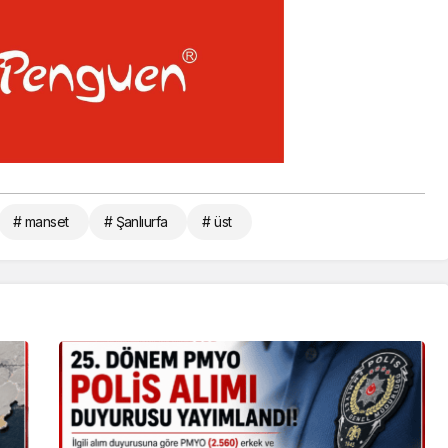
# manset
# Şanlıurfa
# üst