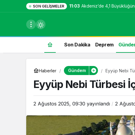
11:03
Akdeniz’de 4,1 Büyüklüğü
SON GELIŞMELER
Son Dakika
Deprem
Günde
du
Gündem
Haberler
Eyyüp Nebi Türb
u seçin.
Eyyüp Nebi Türbesi İç
2 Ağustos 2025, 09:30
yayınlandı
2 Ağusto
seçin.
u
 seçin.