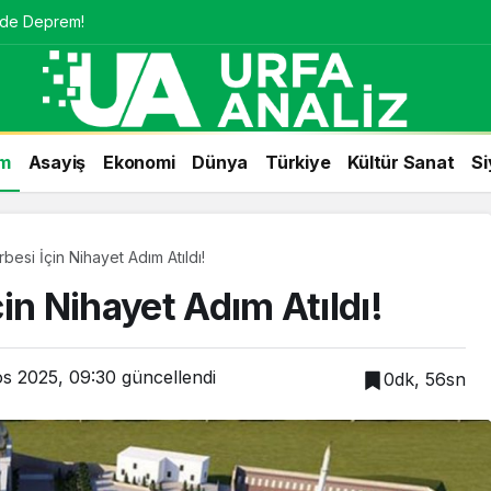
nde Deprem!
m
Asayiş
Ekonomi
Dünya
Türkiye
Kültür Sanat
Si
esi İçin Nihayet Adım Atıldı!
in Nihayet Adım Atıldı!
s 2025, 09:30
güncellendi
0dk, 56sn