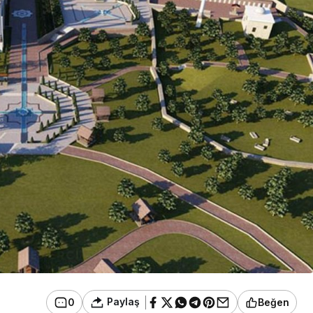
Paylaş
0
Beğen