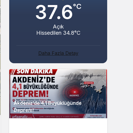
37.6
°C
Açık
Hissedilen 34.8°C
Daha Fazla Detay
Akdeniz’de 4,1 Büyüklüğünde
Deprem!