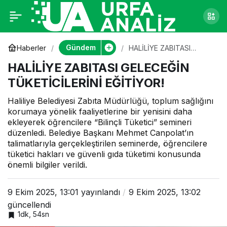
HALİLİYE ZABITASI
0
GELECEĞİN
Gündem
Haberler
HALİLİYE ZABITASI
GELECEĞİN
HALİLİYE ZABITASI GELECEĞİN
TÜKETİCİLERİNİ
TÜKETİCİLERİNİ
EĞİTİYOR!
TÜKETİCİLERİNİ EĞİTİYOR!
EĞİTİYOR!
Haliliye Belediyesi Zabıta Müdürlüğü, toplum sağlığını
korumaya yönelik faaliyetlerine bir yenisini daha
ekleyerek öğrencilere “Bilinçli Tüketici” semineri
düzenledi. Belediye Başkanı Mehmet Canpolat’ın
talimatlarıyla gerçekleştirilen seminerde, öğrencilere
tüketici hakları ve güvenli gıda tüketimi konusunda
önemli bilgiler verildi.
9 Ekim 2025, 13:01
yayınlandı
9 Ekim 2025, 13:02
güncellendi
1dk, 54sn