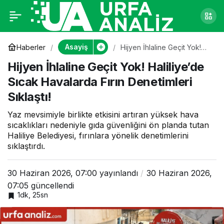
Hijyen İhlaline Geçit
0
Yok! Haliliye’de Sıcak
Asayiş
Haberler
Hijyen İhlaline Geçit Yok!
Haliliye’de Sıcak Havalarda
Hijyen İhlaline Geçit Yok! Haliliye’de
Fırın Denetimleri Sıklaştı!
Havalarda Fırın
Sıcak Havalarda Fırın Denetimleri
Sıklaştı!
Denetimleri Sıklaştı!
Yaz mevsimiyle birlikte etkisini artıran yüksek hava
sıcaklıkları nedeniyle gıda güvenliğini ön planda tutan
Haliliye Belediyesi, fırınlara yönelik denetimlerini
sıklaştırdı.
30 Haziran 2026, 07:00
yayınlandı
30 Haziran 2026,
07:05
güncellendi
1dk, 25sn