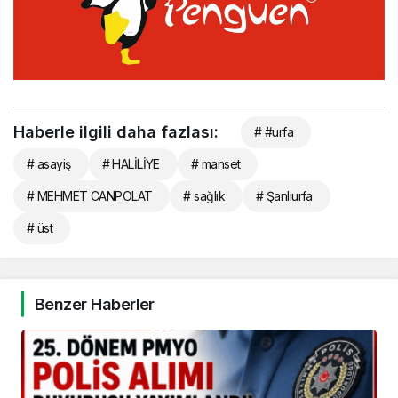
Haberle ilgili daha fazlası:
# #urfa
# asayiş
# HALİLİYE
# manset
# MEHMET CANPOLAT
# sağlık
# Şanlıurfa
# üst
Benzer Haberler