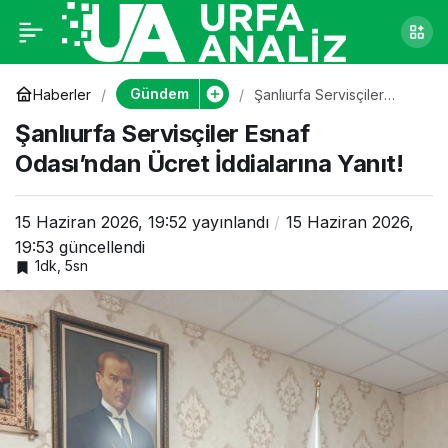
Şanlıurfa Servisçiler
0
Esnaf Odası’ndan
Gündem
Haberler
Şanlıurfa Servisçiler
Esnaf Odası’ndan Ücret
Şanlıurfa Servisçiler Esnaf
İddialarına Yanıt!
Ücret İddialarına
Odası’ndan Ücret İddialarına Yanıt!
Yanıt!
15 Haziran 2026, 19:52
yayınlandı
15 Haziran 2026,
19:53
güncellendi
1dk, 5sn