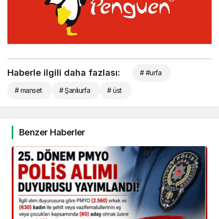
Haberle ilgili daha fazlası:
# #urfa
# manset
# Şanlıurfa
# üst
Benzer Haberler